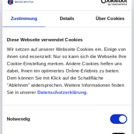
Next-Generation-Sequencing, sondern auch um Long-
Read Genome Sequencing, genetische Beratung und
den konkreten Mehrwert für Patientinnen und Patienten.
Zustimmung
Details
Über Cookies
Hörenswert für alle, die sich mit genetischer Diagnostik
und erblichen Netzhauterkrankungen beschäftigen.
Diese Webseite verwendet Cookies
Wir setzen auf unserer Webseite Cookies ein. Einige von
Hier geht es zur Podcast-Folge
ihnen sind essenziell: Nur so kann sich die Webseite Ihre
Cookie-Einstellung merken. Andere Cookies helfen uns
dabei, Ihnen ein optimiertes Online-Erlebnis zu bieten.
Dem können Sie mit Klick auf die Schaltfläche
"Ablehnen" widersprechen. Weitere Informationen finden
Sie in unserer
Datenschutzerklärung
.
Einwilligungsauswahl
Notwendig