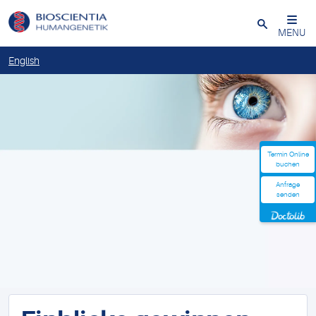
Schließen
MENU
English
Termin Online
buchen
Anfrage
senden