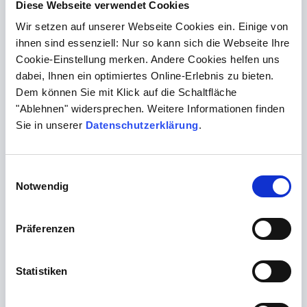
Diese Webseite verwendet Cookies
vom hypermobilen Typ (Typ III) in vielen Fällen keine
Wir setzen auf unserer Webseite Cookies ein. Einige von
pathogene Variante nachgewiesen werden kann, sodass
ihnen sind essenziell: Nur so kann sich die Webseite Ihre
es sich primär um eine klinische Diagnose handelt.
Cookie-Einstellung merken. Andere Cookies helfen uns
dabei, Ihnen ein optimiertes Online-Erlebnis zu bieten.
Dem können Sie mit Klick auf die Schaltfläche
Gen-Panel für
"Ablehnen" widersprechen. Weitere Informationen finden
Bindegewebserkrankungen
Sie in unserer
Datenschutzerklärung
.
Umfangreich und tagesaktuell: Unser Gen-
Panel-Spektrum
Einwilligungsauswahl
Notwendig
mehr erfahren
Präferenzen
Statistiken