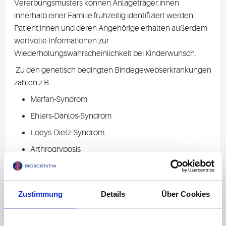
Vererbungsmusters können Anlageträger:innen
innerhalb einer Familie frühzeitig identifiziert werden.
Patient:innen und deren Angehörige erhalten außerdem
wertvolle Informationen zur
Wiederholungswahrscheinlichkeit bei Kinderwunsch.
Zu den genetisch bedingten Bindegewebserkrankungen
zählen z.B.
Marfan-Syndrom
Ehlers-Danlos-Syndrom
Loeys-Dietz-Syndrom
Arthrogryposis
Auch manche Aortopathien/Aortenaneurysmen können
eine genetische Ursache haben. Für die jeweiligen
Zustimmung
Details
Über Cookies
Verdachtsdiagnosen bieten wir entsprechende Panels
an.
Bitte beachten Sie, dass beim Ehlers-Danlos-Syndrom