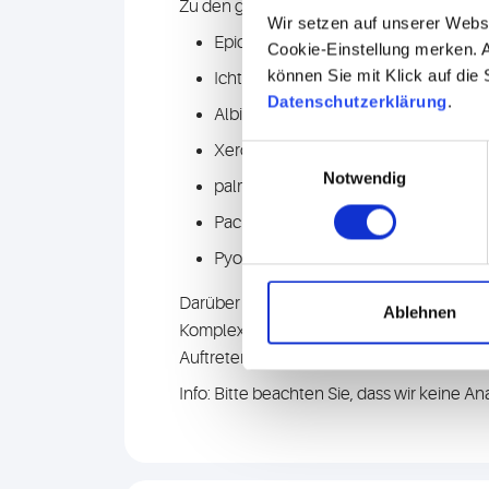
Zu den genetischen Hauterkrankungen zä
Wir setzen auf unserer Webse
Epidermyolosis bullosa
Cookie-Einstellung merken. A
können Sie mit Klick auf die
Ichthyosen
Datenschutzerklärung
.
Albinismus
Xeroderma pigmentosum
Einwilligungsauswahl
Notwendig
palmoplantare Keratose
Pachyonychia congenita
Pyoderma gangrenosum
Darüber hinaus gibt es zahlreiche syndro
Ablehnen
Komplex, ektodermale Dysplasie; Ehlers-Da
Auftreten multipler Melanome kann eine 
Info: Bitte beachten Sie, dass wir keine A