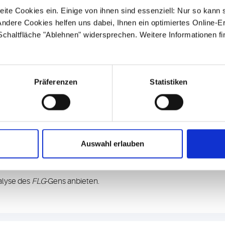
hlen u.a.
ite Cookies ein. Einige von ihnen sind essenziell: Nur so kann 
ndere Cookies helfen uns dabei, Ihnen ein optimiertes Online-E
 Schaltfläche "Ablehnen" widersprechen. Weitere Informationen fi
Präferenzen
Statistiken
male Erkrankungen, die mit einer Hautbeteiligung einhergehen (z.
Auswahl erlauben
nlos-, Gorlin-Goltz-, Costello- und kardio-fazio-kutanes Syndrom).
genetische Ursache vorliegen.
nalyse des
FLG
-Gens anbieten.