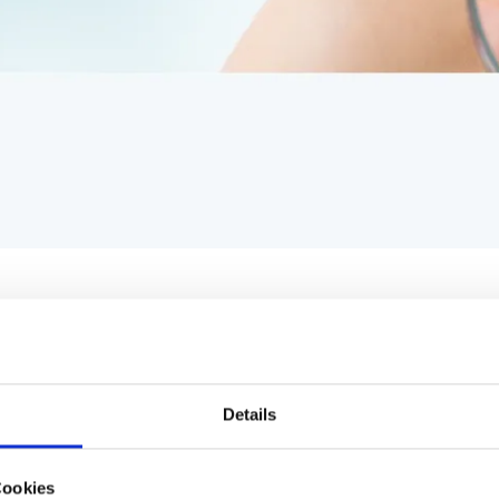
gte Hauterkrankungen
nter Weg, um erbliche dermatologische Erkrankungen zu subtypisier
Behandlungs- und Therapieentscheidungen zu treffen. Die Informat
Details
 die Erkrankung und ihren Verlauf besser einzuschätzen. Darüber
rerbungsmodus innerhalb einer Familie - unerlässlich für eine au
Cookies