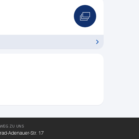
.
 WEG ZU UNS
rad-Adenauer-Str. 17