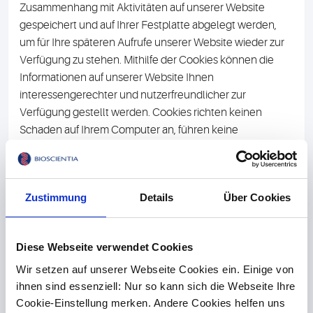
Zusammenhang mit Aktivitäten auf unserer Website
gespeichert und auf Ihrer Festplatte abgelegt werden,
um für Ihre späteren Aufrufe unserer Website wieder zur
Verfügung zu stehen. Mithilfe der Cookies können die
Informationen auf unserer Website Ihnen
interessengerechter und nutzerfreundlicher zur
Verfügung gestellt werden. Cookies richten keinen
Schaden auf Ihrem Computer an, führen keine
Programme aus und enthalten keine Viren.
Rechtsgrundlage für die Setzung von Cookies ist Art. 6
Abs. 1 lit. f DSGVO.
Zustimmung
Details
Über Cookies
Die eingesetzten Cookies werden durch Google Inc.
(Google Analytics und Google Maps), siehe III. 2 und III.
oder etracker, siehe unter III. 2 gesetzt und gelesen. Die
Diese Webseite verwendet Cookies
Informationen, die wir mit Hilfe der von den Drittanbietern
Wir setzen auf unserer Webseite Cookies ein. Einige von
gesetzten Cookies erhalten, werden unsererseits Dritten
ihnen sind essenziell: Nur so kann sich die Webseite Ihre
nicht zur Verfügung gestellt, sondern dienen allein einer
Cookie-Einstellung merken. Andere Cookies helfen uns
nutzerfreundlichen Verwendung unserer Website. Die