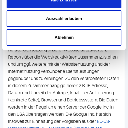
Parkway Mountain View, CA 94043, USA. Bioscientia für
Medizinische Diagnostik GmbH hat insoweit mit der
Google Inc. einen Vertrag nach den
Auswahl erlauben
Standarddatenschutzklauseln auf der Grundlage des Art.
46 Abs. 2 lit. c DSGVO abgeschlossen.
Die im Rahmen von Google Analytics gespeicherten und
Ablehnen
verarbeiteten Daten benutzt Google Inc., um in unserem
Auftrag die Nutzung unserer Website auszuwerten,
Reports über die Websiteaktivitäten zusammenzustellen
und um ggf. weitere mit der Websitenutzung und der
Internetnutzung verbundene Dienstleistungen
gegenüber uns zu erbringen. Zu den verarbeiteten Daten
in diesem Zusammenhang ge-hören z.B. IP-Adresse,
Datum und Uhrzeit der Anfrage, Inhalt der Anforderung
(konkrete Seite), Browser und Betriebssystem. Die Daten
werden in der Regel an einen Server der Google Inc. in
den USA übertragen werden. Die Google Inc. hat sich
insoweit zur Einhaltung der Vorgaben aus der
EU-US-