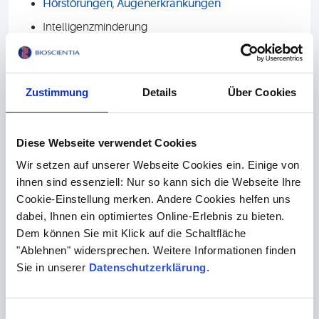
Hörstörungen
,
Augenerkrankungen
Intelligenzminderung
Neuromuskuläre Erkrankungen, Epilepsien oder
Ataxien
Skeletterkrankungen
Zustimmung
Details
Über Cookies
Verdacht auf eine Wachstumsstörung
Wird eine syndromale genetische Erkrankung vermutet,
Diese Webseite verwendet Cookies
kann bei unspezifischen Fällen eine Stufendiagnostik
Wir setzen auf unserer Webseite Cookies ein. Einige von
sinnvoll sein, z.B. (in steigender Auflösung):
ihnen sind essenziell: Nur so kann sich die Webseite Ihre
Chromosomenanalyse
Cookie-Einstellung merken. Andere Cookies helfen uns
dabei, Ihnen ein optimiertes Online-Erlebnis zu bieten.
Array-CGH
oder
Optische Genomkartierung (OGM)
Dem können Sie mit Klick auf die Schaltfläche
(Trio-) Exom-, Genom-
und/oder
Long-read-
"Ablehnen" widersprechen. Weitere Informationen finden
Sequenzierung
Sie in unserer
Datenschutzerklärung
.
Bei manchen Patient:innen kann darüber hinaus die
Analyse einzelner Gene zielführend sein, die mittels
Einwilligungsauswahl